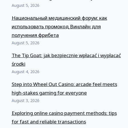
August 5, 2026
Национальный медицинский форум: как
использовать промокод Винлайн для
получения фрибета
August 5, 2026
The Tip Goat: jak bezpiecznie wpłacać i wypłacać
środki
August 4, 2026
Step into Wheel Out Casino: arcade feel meets
high-stakes gaming for everyone
August 3, 2026
Exploring online casino payment methods: tips
for fast and reliable transactions